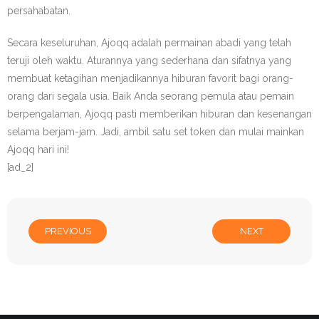
- - dominoqq
persahabatan.
- - dominoqq
Secara keseluruhan, Ajoqq adalah permainan abadi yang telah
teruji oleh waktu. Aturannya yang sederhana dan sifatnya yang
- - dominoqq
membuat ketagihan menjadikannya hiburan favorit bagi orang-
orang dari segala usia. Baik Anda seorang pemula atau pemain
- - pkv
berpengalaman, Ajoqq pasti memberikan hiburan dan kesenangan
selama berjam-jam. Jadi, ambil satu set token dan mulai mainkan
- - qq
Ajoqq hari ini!
[ad_2]
- - pkv games
- - pkv
PREVIOUS
NEXT
- - qq
- Sportbook
- - judi bola