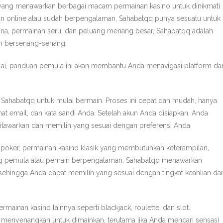
 yang menawarkan berbagai macam permainan kasino untuk dinikmati
an online atau sudah berpengalaman, Sahabatqq punya sesuatu untuk
a, permainan seru, dan peluang menang besar, Sahabatqq adalah
n bersenang-senang.
ai, panduan pemula ini akan membantu Anda menavigasi platform da
 Sahabatqq untuk mulai bermain. Proses ini cepat dan mudah, hanya
t email, dan kata sandi Anda. Setelah akun Anda disiapkan, Anda
tawarkan dan memilih yang sesuai dengan preferensi Anda.
 poker, permainan kasino klasik yang membutuhkan keterampilan,
rang pemula atau pemain berpengalaman, Sahabatqq menawarkan
ehingga Anda dapat memilih yang sesuai dengan tingkat keahlian da
ainan kasino lainnya seperti blackjack, roulette, dan slot.
 menyenangkan untuk dimainkan, terutama jika Anda mencari sensasi