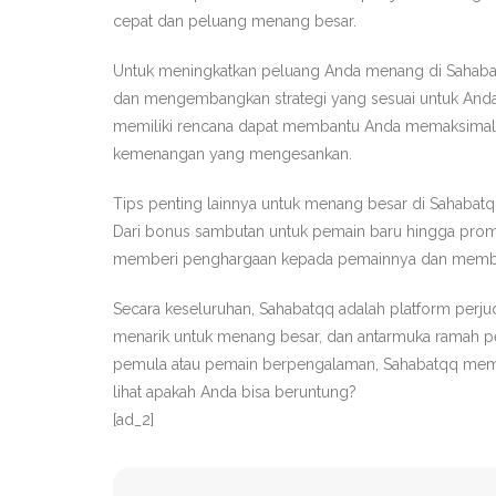
cepat dan peluang menang besar.
Untuk meningkatkan peluang Anda menang di Sahaba
dan mengembangkan strategi yang sesuai untuk Anda. 
memiliki rencana dapat membantu Anda memaksimal
kemenangan yang mengesankan.
Tips penting lainnya untuk menang besar di Sahaba
Dari bonus sambutan untuk pemain baru hingga promos
memberi penghargaan kepada pemainnya dan membua
Secara keseluruhan, Sahabatqq adalah platform perj
menarik untuk menang besar, dan antarmuka ramah
pemula atau pemain berpengalaman, Sahabatqq memil
lihat apakah Anda bisa beruntung?
[ad_2]