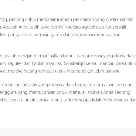
tqq, penting untuk memahami aturan permainan yang Anda mainkan
Apakah Anda lebih suka bermain secara agresif atau konservatif,
kan pengalaman bermain game dan berpotensi mendapatkan
tqq adalah dengan memanfaatkan bonus dan promosi yang ditawarkan.
i reguler dan hadiah loyalitas, Sahabatqq selalu mencari cara untuk
t mereka datang kembali untuk mendapatkan lebih banyak.
udian online fantastis yang menawarkan beragam permainan, peluang
 pengguna yang memudahkan untuk memulai. Apakah Anda seorang
iki sesuatu untuk semua orang, jadi mengapa tidak mencobanya da