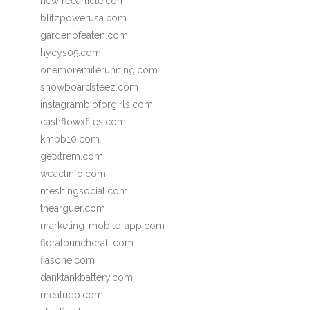
newfreearticle.com
blitzpowerusa.com
gardenofeaten.com
hycys05.com
onemoremilerunning.com
snowboardsteez.com
instagrambioforgirls.com
cashflowxfiles.com
kmbb10.com
getxtrem.com
weactinfo.com
meshingsocial.com
thearguer.com
marketing-mobile-app.com
floralpunchcraft.com
fiasone.com
danktankbattery.com
mealudo.com