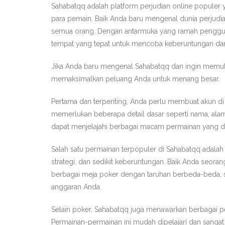
Sahabatqq adalah platform perjudian online populer
para pemain. Baik Anda baru mengenal dunia perjudi
semua orang. Dengan antarmuka yang ramah penggun
tempat yang tepat untuk mencoba keberuntungan da
Jika Anda baru mengenal Sahabatqq dan ingin memul
memaksimalkan peluang Anda untuk menang besar.
Pertama dan terpenting, Anda perlu membuat akun di
memerlukan beberapa detail dasar seperti nama, alama
dapat menjelajahi berbagai macam permainan yang di
Salah satu permainan terpopuler di Sahabatqq adalah
strategi, dan sedikit keberuntungan. Baik Anda seo
berbagai meja poker dengan taruhan berbeda-beda, s
anggaran Anda.
Selain poker, Sahabatqq juga menawarkan berbagai perm
Permainan-permainan ini mudah dipelajari dan sangat