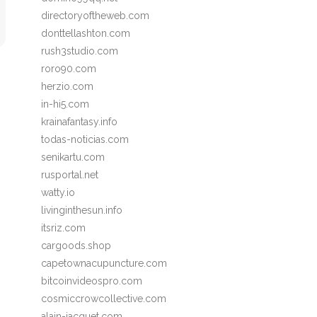
directoryoftheweb.com
donttellashton.com
rush3studio.com
roro90.com
herzio.com
in-hi5.com
krainafantasy.info
todas-noticias.com
senikartu.com
rusportal.net
watty.io
livinginthesun.info
itsriz.com
cargoods.shop
capetownacupuncture.com
bitcoinvideospro.com
cosmiccrowcollective.com
alain-jacquet.com