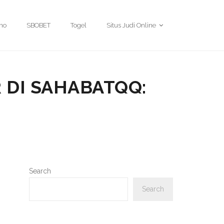
ino
SBOBET
Togel
Situs Judi Online
 DI SAHABATQQ:
Search
Search