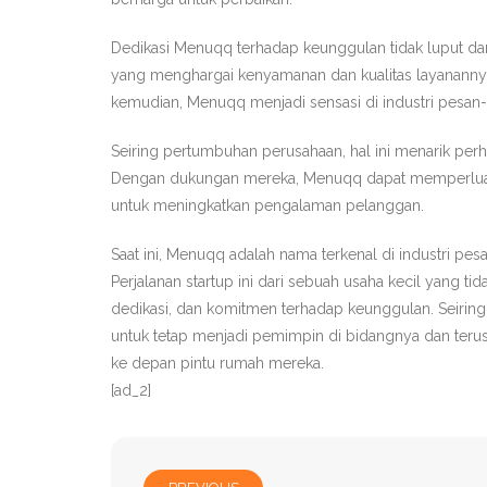
Dedikasi Menuqq terhadap keunggulan tidak luput dar
yang menghargai kenyamanan dan kualitas layanannya
kemudian, Menuqq menjadi sensasi di industri pesan
Seiring pertumbuhan perusahaan, hal ini menarik perh
Dengan dukungan mereka, Menuqq dapat memperluas op
untuk meningkatkan pengalaman pelanggan.
Saat ini, Menuqq adalah nama terkenal di industri pe
Perjalanan startup ini dari sebuah usaha kecil yang ti
dedikasi, dan komitmen terhadap keunggulan. Seirin
untuk tetap menjadi pemimpin di bidangnya dan ter
ke depan pintu rumah mereka.
[ad_2]