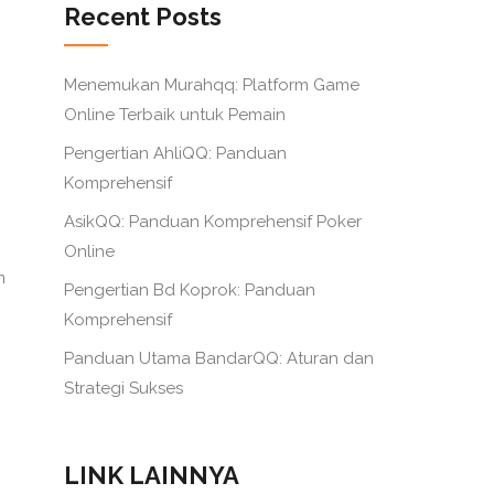
Recent Posts
Menemukan Murahqq: Platform Game
Online Terbaik untuk Pemain
Pengertian AhliQQ: Panduan
Komprehensif
AsikQQ: Panduan Komprehensif Poker
Online
m
Pengertian Bd Koprok: Panduan
Komprehensif
Panduan Utama BandarQQ: Aturan dan
Strategi Sukses
LINK LAINNYA