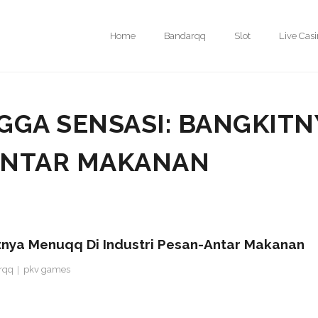
Home
Bandarqq
Slot
Live Cas
GGA SENSASI: BANGKIT
ANTAR MAKANAN
itnya Menuqq Di Industri Pesan-Antar Makanan
rqq
pkv games