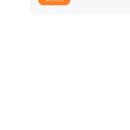
PREVIOUS