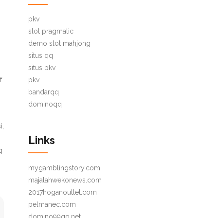
pkv
slot pragmatic
demo slot mahjong
situs qq
situs pkv
f
pkv
bandarqq
dominoqq
i,
Links
g
mygamblingstory.com
majalahwekonews.com
2017hoganoutlet.com
pelmanec.com
domino99qq.net