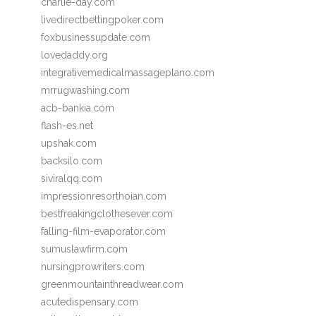
charlie-day.com
livedirectbettingpoker.com
foxbusinessupdate.com
lovedaddy.org
integrativemedicalmassageplano.com
mrrugwashing.com
acb-bankia.com
flash-es.net
upshak.com
backsilo.com
siviralqq.com
impressionresorthoian.com
bestfreakingclothesever.com
falling-film-evaporator.com
sumuslawfirm.com
nursingprowriters.com
greenmountainthreadwear.com
acutedispensary.com