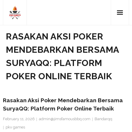
Skip
to
content
Home
RASAKAN AKSI POKER
Bandarqq
MENDEBARKAN BERSAMA
Slot
SURYAQQ: PLATFORM
Live Casino
POKER ONLINE TERBAIK
SBOBET
Rasakan Aksi Poker Mendebarkan Bersama
Togel
SuryaQQ: Platform Poker Online Terbaik
Situs Judi Online
February 11, 2026
admin@jimsfamousbbq.com
Bandarqq
- Pkv Games
pkv games