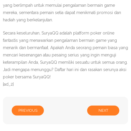
- - dominoqq
yang berlimpah untuk memulai pengalaman bermain game
mereka, sementara pemain setia dapat menikmati promosi dan
- - dominoqq
hadiah yang berkelanjutan.
- - dominoqq
Secara keseluruhan, SuryaQQ adalah platform poker online
fantastis yang menawarkan pengalaman bermain game yang
- - pkv
menarik dan bermanfaat. Apakah Anda seorang pemain biasa yang
mencari kesenangan atau pesaing serius yang ingin menguji
- - qq
keterampilan Anda, SuryaQQ memiliki sesuatu untuk semua orang.
- - pkv games
Jadi mengapa menunggu? Daftar hari ini dan rasakan serunya aksi
poker bersama SuryaQQ!
- - pkv
[ad_2]
- - qq
- Sportbook
PREVIOUS
NEXT
- - judi bola