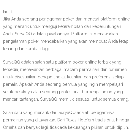
- - poker
[ad_1]
Jika Anda seorang penggemar poker dan mencari platform online
- - poker
yang menarik untuk menguji keterampilan dan keberuntungan
Anda, SuryaQQ adalah jawabannya. Platform ini menawarkan
- - poker
pengalaman poker mendebarkan yang akan membuat Anda tetap
tenang dan kembali lagi.
- - bandarqq
SuryaQQ adalah salah satu platform poker online terbaik yang
- - bandarqq
tersedia, menawarkan berbagai macam permainan dan turnamen
- - bandarqq
untuk disesuaikan dengan tingkat keahlian dan preferensi setiap
pemain. Apakah Anda seorang pemula yang ingin mempelajari
- - poker
seluk-beluknya atau seorang profesional berpengalaman yang
mencari tantangan, SuryaQQ memiliki sesuatu untuk semua orang.
- - poker
Salah satu yang menarik dari SuryaQQ adalah beragamnya
- - poker
permainan yang ditawarkan. Dari Texas Hold’em tradisional hingga
Omaha dan banyak lagi, tidak ada kekurangan pilihan untuk dipilih.
- - dominoqq